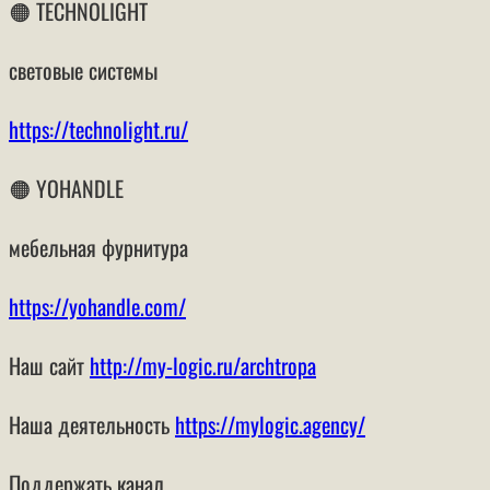
🟠 TECHNOLIGHT
световые системы
https://technolight.ru/
🟠 YOHANDLE
мебельная фурнитура
https://yohandle.com/
Наш сайт
http://my-logic.ru/archtropa
Наша деятельность
https://mylogic.agency/
Поддержать канал