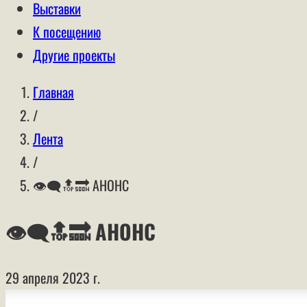
Выставки
К посещению
Другие проекты
Главная
/
Лента
/
👁‍🗨🔝🔜 АНОНС
👁‍🗨🔝🔜 АНОНС
29 апреля 2023 г.