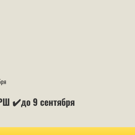
бря
Ш ✔️до 9 сентября