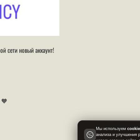
ой сети новый аккаунт!
 🧡
Мы используем
cooki
анализа и улучшения 