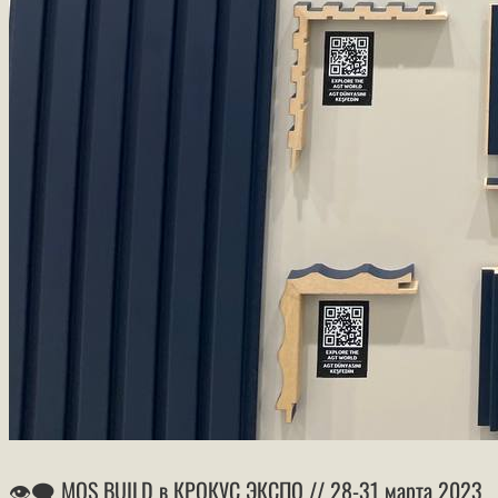
👁‍🗨 MOS BUILD в КРОКУС ЭКСПО // 28-31 марта 2023